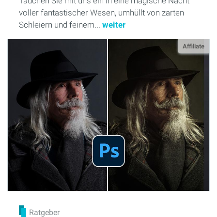
Tauchen Sie mit uns ein in eine magische Nacht
voller fantastischer Wesen, umhüllt von zarten
Schleiern und feinem...
weiter
Affiliate
Ratgeber