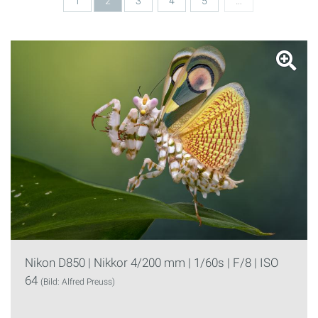
1
2
3
4
5
…
Nikon D850 | Nikkor 4/200 mm | 1/60s | F/8 | ISO
64
(Bild: Alfred Preuss)