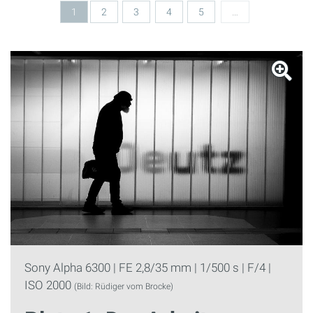
1
2
3
4
5
…
Sony Alpha 6300 | FE 2,8/35 mm | 1/500 s | F/4 |
ISO 2000
(Bild: Rüdiger vom Brocke)