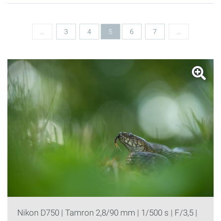
Seiten
…
3
4
5
6
7
…
Nikon D750 | Tamron 2,8/90 mm | 1/500 s | F/3,5 |