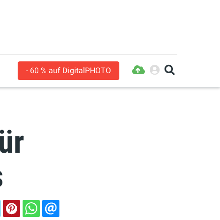
- 60 % auf DigitalPHOTO
ür
s