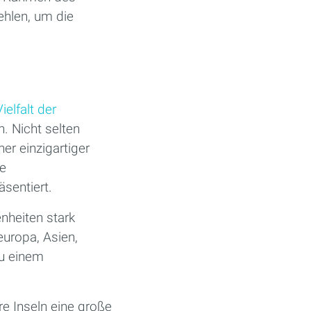
ehlen, um die
ielfalt der
n. Nicht selten
r einzigartiger
ie
sentiert.
nheiten stark
europa, Asien,
zu einem
re Inseln eine große