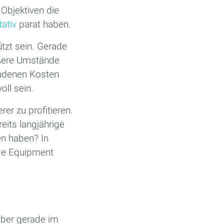
Objektiven die
ativ
parat haben.
tzt sein. Gerade
ußere Umstände
ndenen Kosten
oll sein.
er zu profitieren.
eits langjährige
en haben? In
ige Equipment
aber gerade im