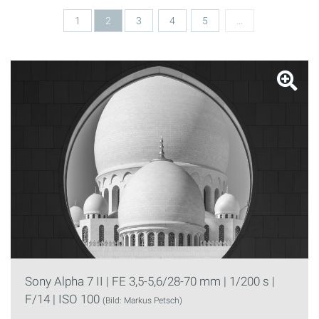
1
2
3
4
5
…
Sony Alpha 7 II | FE 3,5-5,6/28-70 mm | 1/200 s |
F/14 | ISO 100
(Bild: Markus Petsch)