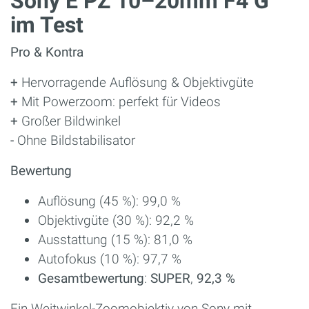
Sony E PZ 10–20mm F4 G
im Test
Pro & Kontra
+
Hervorragende Auflösung & Objektivgüte
+
Mit Powerzoom: perfekt für Videos
+
Großer Bildwinkel
-
Ohne Bildstabilisator
Bewertung
Auflösung (45 %): 99,0 %
Objektivgüte (30 %): 92,2 %
Ausstattung (15 %): 81,0 %
Autofokus (10 %): 97,7 %
Gesamtbewertung
:
SUPER
,
92,3 %
Ein Weitwinkel-Zoomobjektiv von Sony mit