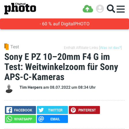
- 60 % auf DigitalPHOTO
Test
Enthält Affiliate-Links [
Was ist das?
]
Sony E PZ 10–20mm F4 G im
Test: Weitwinkelzoom für Sony
APS-C-Kameras
Tim Herpers
am 08.07.2022
um 08:34 Uhr
FACEBOOK
TWITTER
PINTEREST
WHATSAPP
EMAIL