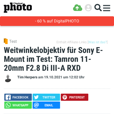
- 60 % auf DigitalPHOTO
Test
Enthält Affiliate-Links [
Was ist das?
]
Weitwinkelobjektiv für Sony E-
Mount im Test: Tamron 11-
20mm F2.8 Di III-A RXD
Tim Herpers
am 19.10.2021
um 12:02 Uhr
FACEBOOK
TWITTER
PINTEREST
WHATSAPP
EMAIL