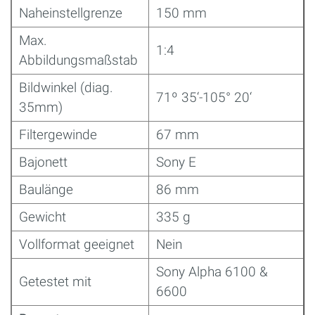
Naheinstellgrenze
150 mm
Max.
1:4
Abbildungsmaßstab
Bildwinkel (diag.
71º 35‘-105° 20‘
35mm)
Filtergewinde
67 mm
Bajonett
Sony E
Baulänge
86 mm
Gewicht
335 g
Vollformat geeignet
Nein
Sony Alpha 6100 &
Getestet mit
6600