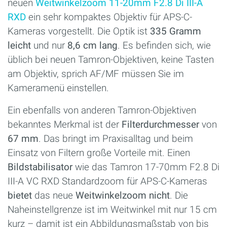
neuen
Weitwinkelzoom 11-20mm F2.8 Di III-A
RXD
ein sehr kompaktes Objektiv für APS-C-
Kameras vorgestellt. Die Optik ist
335 Gramm
leicht
und nur
8,6 cm lang
. Es befinden sich, wie
üblich bei neuen Tamron-Objektiven, keine Tasten
am Objektiv, sprich AF/MF müssen Sie im
Kameramenü einstellen.
Ein ebenfalls von anderen Tamron-Objektiven
bekanntes Merkmal ist der
Filterdurchmesser
von
67 mm
. Das bringt im Praxisalltag und beim
Einsatz von Filtern große Vorteile mit. Einen
Bildstabilisator
wie das Tamron 17-70mm F2.8 Di
III-A VC RXD Standardzoom für APS-C-Kameras
bietet
das neue
Weitwinkelzoom
nicht
. Die
Naheinstellgrenze ist im Weitwinkel mit nur 15 cm
kurz – damit ist ein Abbildungsmaßstab von bis