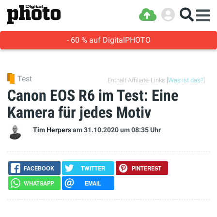
- 60 % auf DigitalPHOTO
Test
Enthält Affiliate-Links [
Was ist das?
]
Canon EOS R6 im Test: Eine
Kamera für jedes Motiv
Tim Herpers
am 31.10.2020
um 08:35 Uhr
FACEBOOK
TWITTER
PINTEREST
WHATSAPP
EMAIL