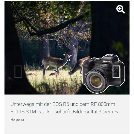
Unterwegs mit der EOS R6 und dem RF 800mm
F11 IS STM: starke, scharfe Bildresultate!
(Bild: Tim
Herpers)