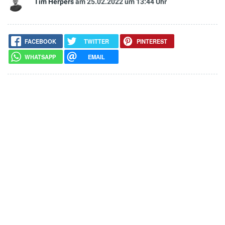
Tim Herpers
am 25.02.2022
um 13:44 Uhr
FACEBOOK
TWITTER
PINTEREST
WHATSAPP
EMAIL