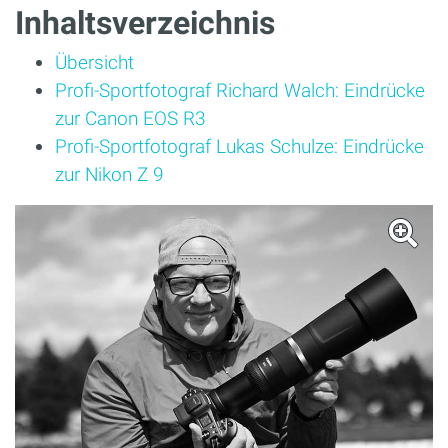
Inhaltsverzeichnis
Übersicht
Profi-Sportfotograf Richard Walch: Eindrücke
zur Canon EOS R3
Profi-Sportfotograf Lukas Schulze: Eindrücke
zur Nikon Z 9