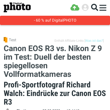
- 60 % auf DigitalPHOTO
Test
Enthält Affiliate-Links [
Was ist das?
]
Canon EOS R3 vs. Nikon Z 9
im Test: Duell der besten
spiegellosen
Vollformatkameras
Profi-Sportfotograf Richard
Walch: Eindrücke zur Canon EOS
R3