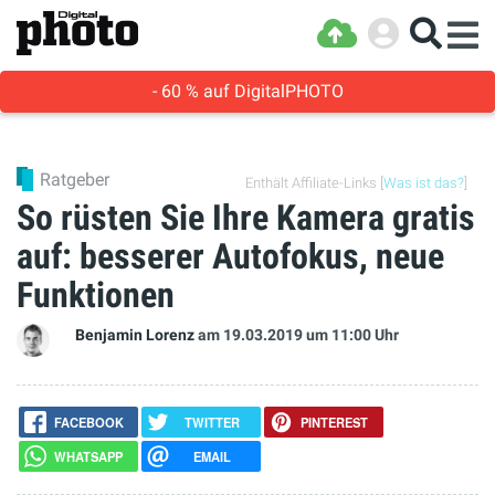
- 60 % auf DigitalPHOTO
Ratgeber
Enthält Affiliate-Links [
Was ist das?
]
So rüsten Sie Ihre Kamera gratis
auf: besserer Autofokus, neue
Funktionen
Benjamin Lorenz
am 19.03.2019
um 11:00 Uhr
FACEBOOK
TWITTER
PINTEREST
WHATSAPP
EMAIL