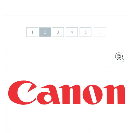
Seiten
1
2
3
4
5
…