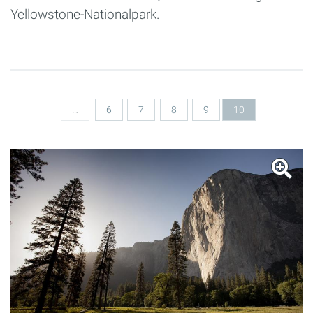
Yellowstone-Nationalpark.
Seiten
…
6
7
8
9
10