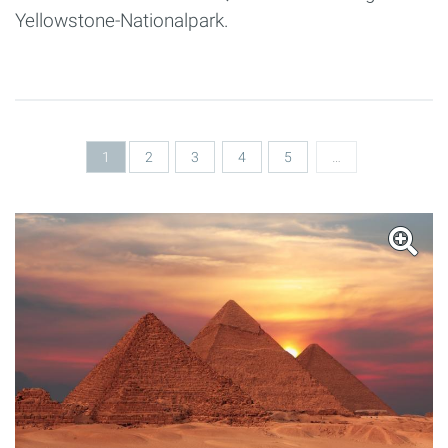
Yellowstone-Nationalpark.
Seiten
1
2
3
4
5
…