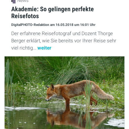
News
Akademie: So gelingen perfekte
Reisefotos
DigitalPHOTO-Redaktion
am 16.05.2018
um 16:01 Uhr
Der erfahrene Reisefotograf und Dozent Thorge
Berger erklärt, wie Sie bereits vor Ihrer Reise sehr
viel richtig...
weiter