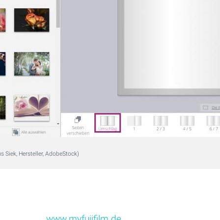
us Siek, Hersteller, AdobeStock)
www.myfujifilm.de