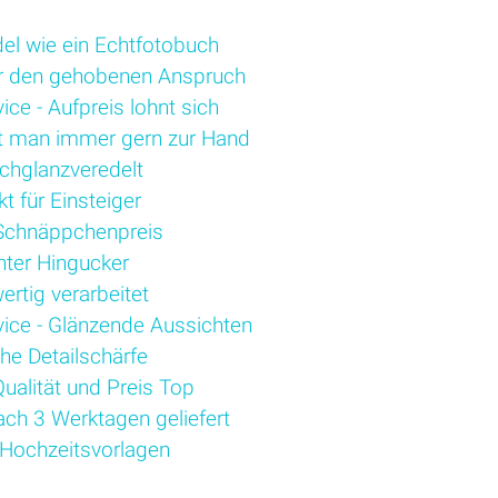
del wie ein Echtfotobuch
ür den gehobenen Anspruch
ce - Aufpreis lohnt sich
t man immer gern zur Hand
chglanzveredelt
kt für Einsteiger
Schnäppchenpreis
hter Hingucker
rtig verarbeitet
ice - Glänzende Aussichten
he Detailschärfe
ualität und Preis Top
ach 3 Werktagen geliefert
e Hochzeitsvorlagen