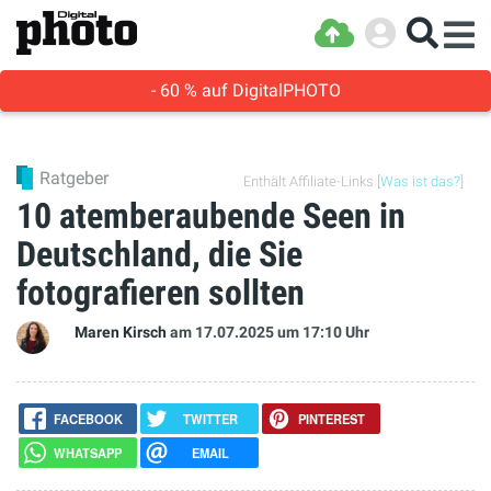
- 60 % auf DigitalPHOTO
Ratgeber
Enthält Affiliate-Links [
Was ist das?
]
10 atemberaubende Seen in
Deutschland, die Sie
fotografieren sollten
Maren Kirsch
am 17.07.2025
um 17:10 Uhr
FACEBOOK
TWITTER
PINTEREST
WHATSAPP
EMAIL