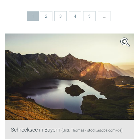
Seiten
1
2
3
4
5
…
Schrecksee in Bayern
(Bild: Thomas - stock.adobe.com/de)