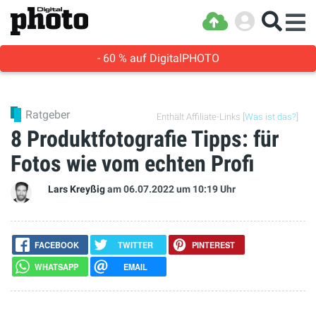
- 60 % auf DigitalPHOTO
Ratgeber
Enthält Affiliate-Links [
Was ist das?
]
8 Produktfotografie Tipps: für
Fotos wie vom echten Profi
Lars Kreyßig
am 06.07.2022
um 10:19 Uhr
FACEBOOK
TWITTER
PINTEREST
WHATSAPP
EMAIL