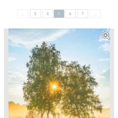
Seiten
…
3
4
5
6
7
…