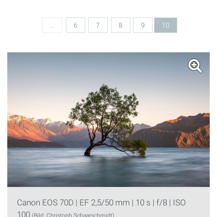
Seiten
…
6
7
8
9
10
Canon EOS 70D | EF 2,5/50 mm | 10 s | f/8 | ISO
100
(Bild: Christoph Schaarschmidt)