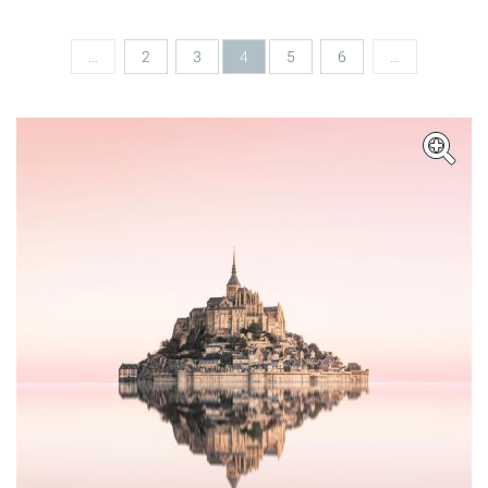
Seiten
…
2
3
4
5
6
…