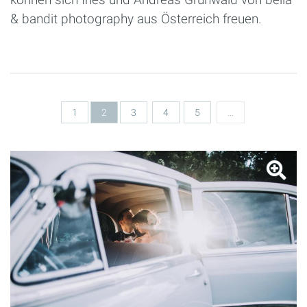
& bandit photography aus Österreich freuen.
Seiten
1
2
3
4
5
…