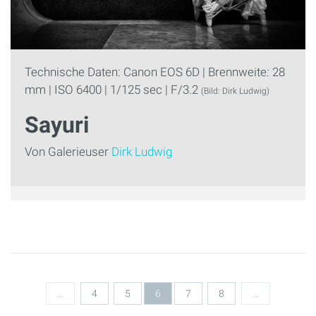
Technische Daten: Canon EOS 6D | Brennweite: 28
mm | ISO 6400 | 1/125 sec | F/3.2
(Bild: Dirk Ludwig)
Sayuri
Von Galerieuser
Dirk Ludwig
Seiten
…
4
5
6
7
8
…