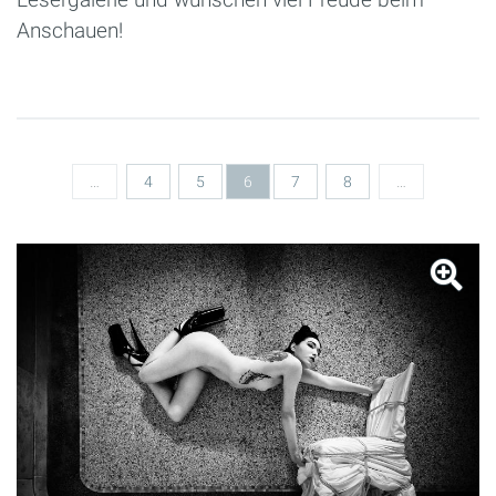
Anschauen!
Seiten
…
4
5
6
7
8
…