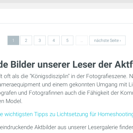
1
2
3
4
5
…
nächste Seite ›
e Bilder unserer Leser der Aktf
lt oft als die "Königsdisziplin" in der Fotografieszene
meraequipment und einem gekonnten Umgang mit Lich
grafen und Fotografinnen auch die Fähigkeit der Kom
en Model.
Die wichtigsten Tipps zu Lichtsetzung für Homeshootin
indruckende Aktbilder aus unserer Lesergalerie finde