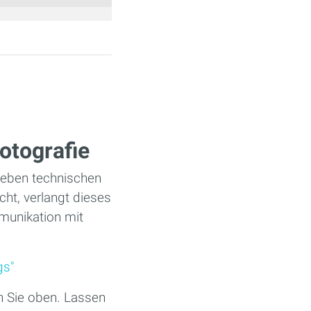
otografie
. Neben technischen
t, verlangt dieses
munikation mit
gs"
n Sie oben. Lassen