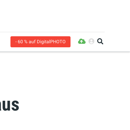
- 60 % auf DigitalPHOTO
aus