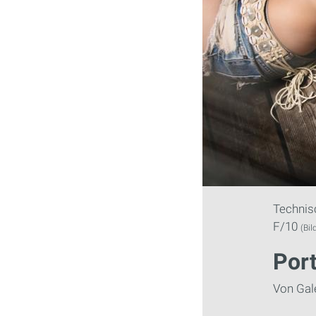
Technisc
F/10
(Bil
Port
Von Gal