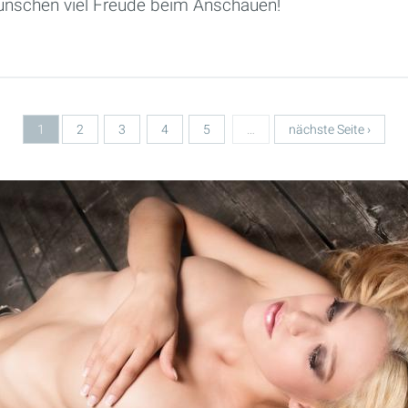
ünschen viel Freude beim Anschauen!
1
2
3
4
5
…
nächste Seite ›