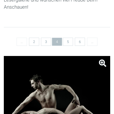
Anschauen!
Seiten
…
2
3
4
5
6
…