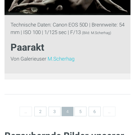
Technische Daten: Canon EOS 50D | Brennweite: 54
mm | ISO 100 | 1/125 sec | F/13
(Bild: M.Scherhag)
Paarakt
Von Galerieuser
M.Scherhag
Seiten
…
2
3
4
5
6
…