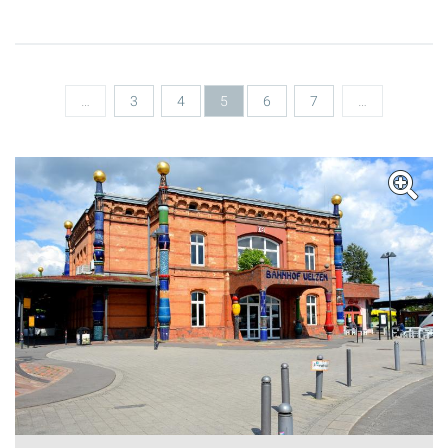
Seiten
…
3
4
5
6
7
…