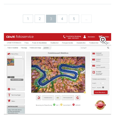
Seiten
1
2
3
4
5
…