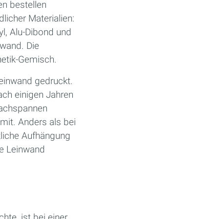
en bestellen
licher Materialien:
ryl, Alu-Dibond und
nwand. Die
hetik-Gemisch.
Leinwand gedruckt.
ach einigen Jahren
 nachspannen
mit. Anders als bei
zliche Aufhängung
die Leinwand
e, ist bei einer