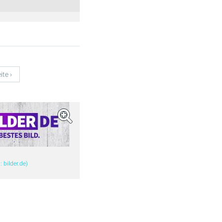
ite ›
d: bilder.de)