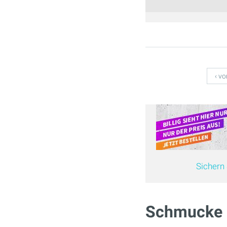
Seiten
‹ vo
Sichern 
Schmucke 