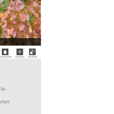
Die
chert