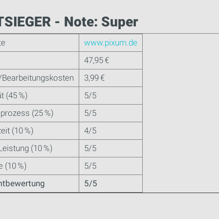
SIEGER - Note: Super
te
www.pixum.de
47,95 €
/Bearbeitungskosten
3,99 €
ät (45 %)
5/5
lprozess (25 %)
5/5
eit (10 %)
4/5
Leistung (10 %)
5/5
e (10 %)
5/5
tbewertung
5/5