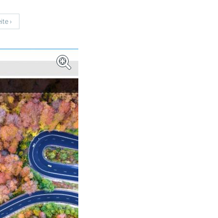
ite ›