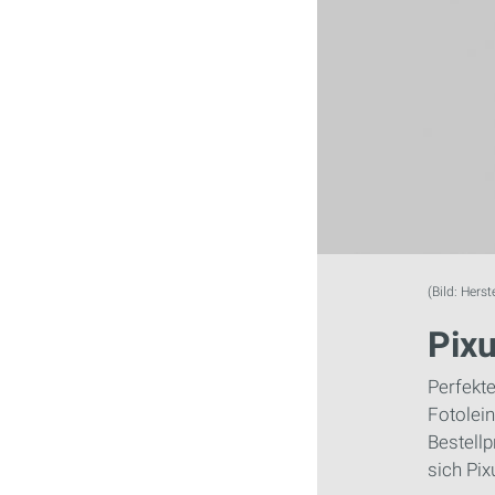
(Bild: Herst
Pix
Perfekte
Fotolei
Bestell
sich Pix