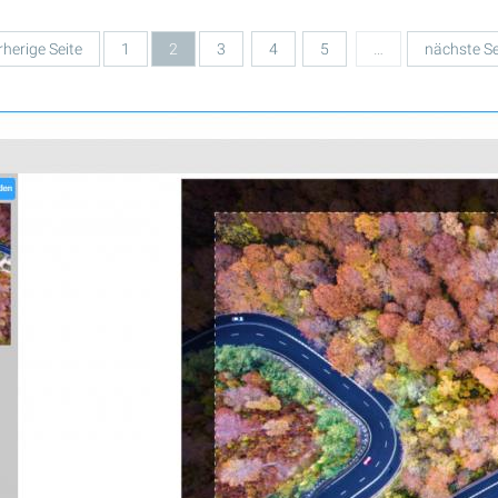
rherige Seite
1
2
3
4
5
…
nächste Se