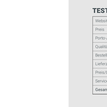
TEST
Websi
Preis
Porto-
Qualit
Bestel
Lieferz
Preis/
Servic
Gesam