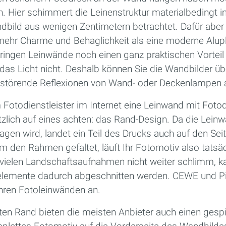
h. Hier schimmert die Leinenstruktur materialbedingt
ild aus wenigen Zentimetern betrachtet. Dafür aber 
 mehr Charme und Behaglichkeit als eine moderne Alupl
ingen Leinwände noch einen ganz praktischen Vorteil m
t das Licht nicht. Deshalb können Sie die Wandbilder üb
l störende Reflexionen von Wand- oder Deckenlampen
Fotodienstleister im Internet eine Leinwand mit Fotod
ätzlich auf eines achten: das Rand-Design. Da die Lei
en wird, landet ein Teil des Drucks auch auf den Sei
 den Rahmen gefaltet, läuft Ihr Fotomotiv also tatsäc
 vielen Landschaftsaufnahmen nicht weiter schlimm, k
delemente dadurch abgeschnitten werden. CEWE und Pi
ihren Fotoleinwänden an.
en Rand bieten die meisten Anbieter auch einen gesp