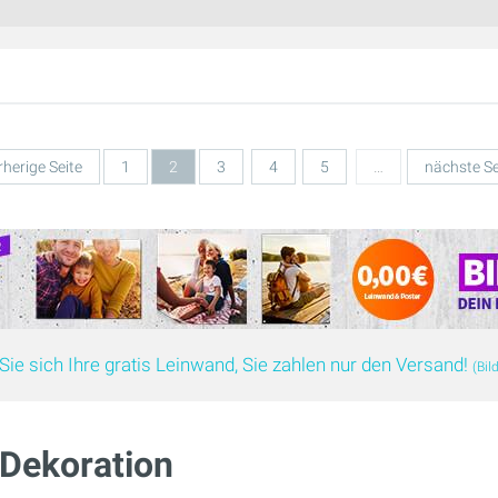
rherige Seite
1
2
3
4
5
…
nächste Se
Sie sich Ihre gratis Leinwand, Sie zahlen nur den Versand!
(Bil
Dekoration