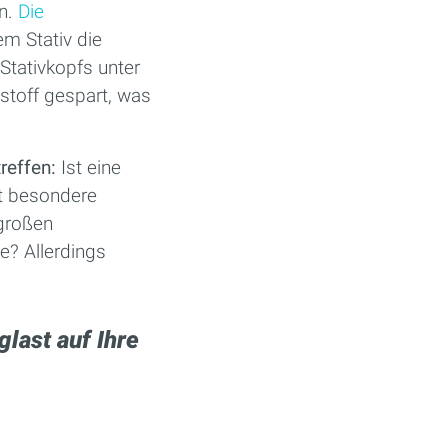
n.
Die
em Stativ die
tativkopfs unter
stoff gespart, was
treffen:
Ist eine
ht besondere
 großen
e? Allerdings
glast auf Ihre