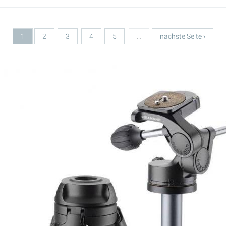
1
2
3
4
5
…
nächste Seite ›