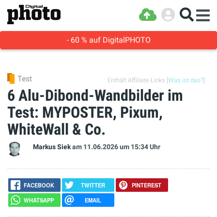
- 60 % auf DigitalPHOTO
Test
Enthält Affiliate-Links [
Was ist das?
]
6 Alu-Dibond-Wandbilder im
Test: MYPOSTER, Pixum,
WhiteWall & Co.
Markus Siek
am 11.06.2026
um 15:34 Uhr
FACEBOOK
TWITTER
PINTEREST
WHATSAPP
EMAIL