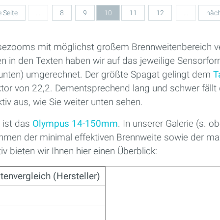
e Seite
…
8
9
10
11
12
…
näch
sezooms mit möglichst großem Brennweitenbereich ve
 in den Texten haben wir auf das jeweilige Sensorfor
unten) umgerechnet. Der größte Spagat gelingt dem
T
or von 22,2. Dementsprechend lang und schwer fällt 
iv aus, wie Sie weiter unten sehen.
 ist das
Olympus 14-150mm
. In unserer Galerie (s. ob
ahmen der minimal effektiven Brennweite sowie der max
iv bieten wir Ihnen hier einen Überblick:
tenvergleich (Hersteller)