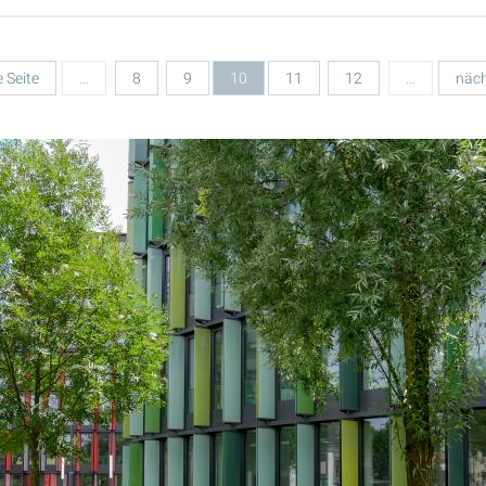
e Seite
…
8
9
10
11
12
…
näch