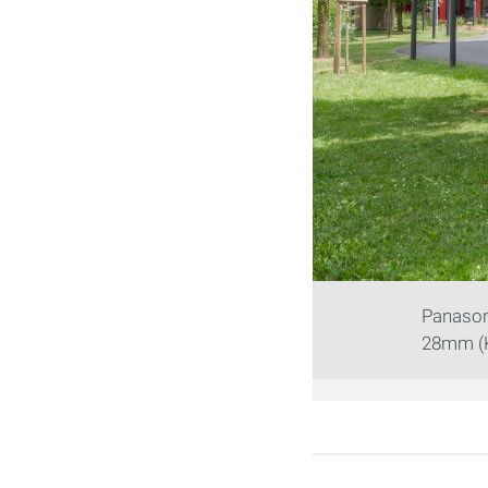
Panason
28mm (K