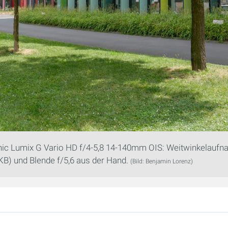
ic Lumix G Vario HD f/4-5,8 14-140mm OIS: Weitwinkelaufn
B) und Blende f/5,6 aus der Hand.
(Bild: Benjamin Lorenz)