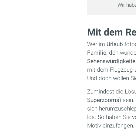
Wir hab
Mit dem Re
Wer im
Urlaub
fotog
Familie
, den wund
Sehenswürdigkeite
mit dem Flugzeug 
Und doch wollen Sie 
Zumindest die Lösu
Superzooms
) sein
sich herumzuschlep
los. So haben Sie 
Motiv einzufangen. Z