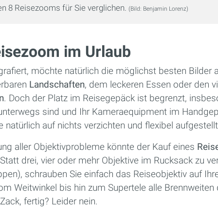
en 8 Reisezooms für Sie verglichen.
(Bild: Benjamin Lorenz)
isezoom im Urlaub
rafiert, möchte natürlich die möglichst besten Bilde
erbaren
Landschaften
, dem leckeren Essen oder den vi
n
. Doch der Platz im Reisegepäck ist begrenzt, insbe
unterwegs sind und Ihr Kameraequipment im Handgepä
natürlich auf nichts verzichten und flexibel aufgestellt
ng aller Objektivprobleme könnte der Kauf eines
Reis
. Statt drei, vier oder mehr Objektive im Rucksack zu v
pen), schrauben Sie einfach das Reiseobjektiv auf Ih
vom Weitwinkel bis hin zum Supertele alle Brennweiten
ack, fertig? Leider nein.