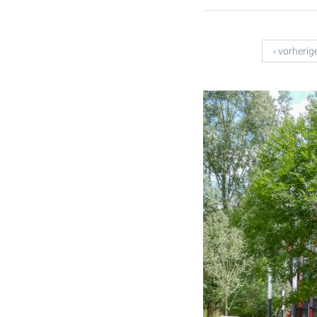
Seiten
‹ vorherig