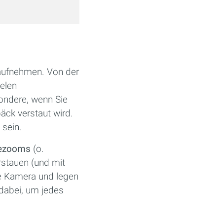
r aufnehmen. Von der
elen
sondere, wenn Sie
ck verstaut wird.
 sein.
ezooms
(o.
erstauen (und mit
re Kamera und legen
 dabei, um jedes