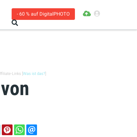
- 60 % auf DigitalPHOTO
filiate-Links [
Was ist das?
]
 von