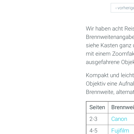
Seiten
‹ vorherig
Wir haben acht Rei
Brennweitenangaben
siehe Kasten ganz 
mit einem Zoomfakt
ausgefahrene Objekt
Kompakt und leicht
Objektiv eine Aufn
Brennweite, alternat
Seiten
Brennwei
2-3
Canon
4-5
Fujifilm