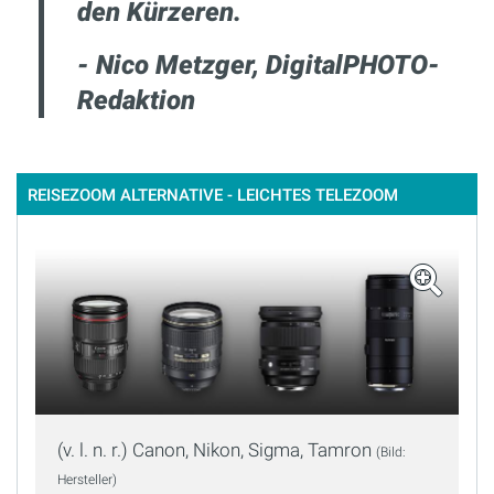
den Kürzeren.
- Nico Metzger, DigitalPHOTO-
Redaktion
REISEZOOM ALTERNATIVE - LEICHTES TELEZOOM
(v. l. n. r.) Canon, Nikon, Sigma, Tamron
(Bild:
Hersteller)