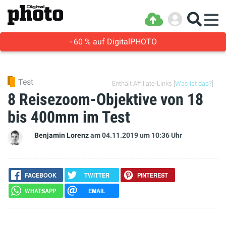
- 60 % auf DigitalPHOTO
Test
Enthält Affiliate-Links [
Was ist das?
]
8 Reisezoom-Objektive von 18
bis 400mm im Test
Benjamin Lorenz
am 04.11.2019
um 10:36 Uhr
FACEBOOK
TWITTER
PINTEREST
WHATSAPP
EMAIL