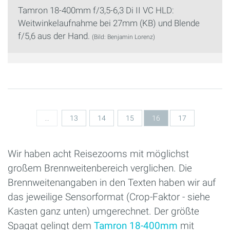
Tamron 18-400mm f/3,5-6,3 Di II VC HLD:
Weitwinkelaufnahme bei 27mm (KB) und Blende
f/5,6 aus der Hand.
(Bild: Benjamin Lorenz)
Seiten
…
13
14
15
16
17
Wir haben acht Reisezooms mit möglichst
großem Brennweitenbereich verglichen. Die
Brennweitenangaben in den Texten haben wir auf
das jeweilige Sensorformat (Crop-Faktor - siehe
Kasten ganz unten) umgerechnet. Der größte
Spagat gelingt dem
Tamron 18-400mm
mit