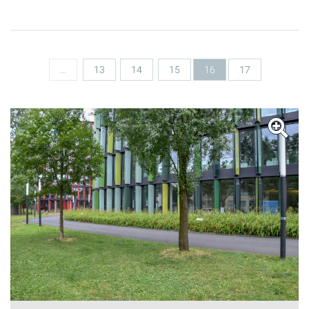
Seiten
…
13
14
15
16
17