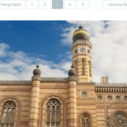
rherige Seite
1
2
3
4
5
…
nächste Se