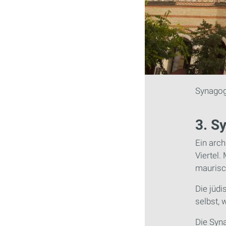
Synagog
3. S
Ein arch
Viertel.
maurisch
Die jüdi
selbst, 
Die Syna