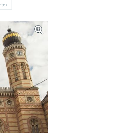
ite ›