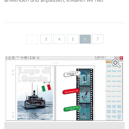
Seiten
…
3
4
5
6
7