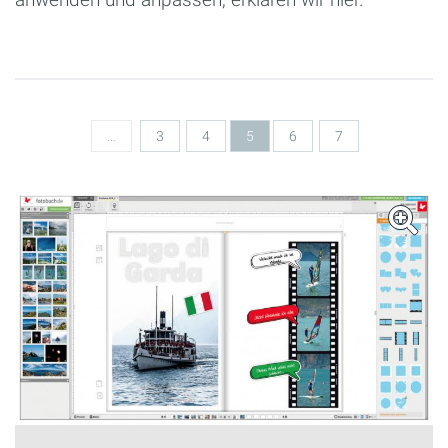
Seiten
…
3
4
5
6
7