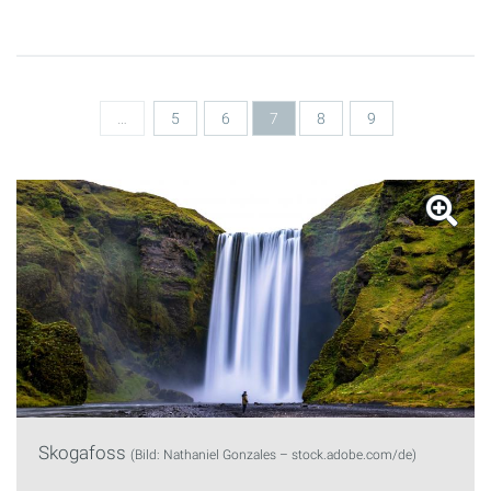
Seiten
…
5
6
7
8
9
Skogafoss
(Bild: Nathaniel Gonzales – stock.adobe.com/de)