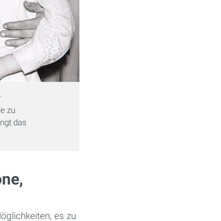
r
de zu
ngt das
one,
öglichkeiten, es zu