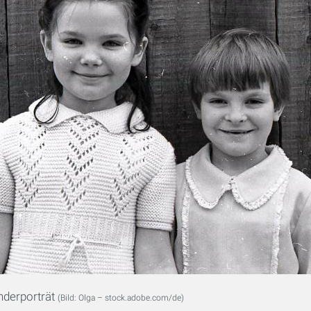
nderporträt
(Bild: Olga – stock.adobe.com/de)