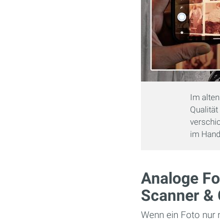
Im alten
Qualität
verschi
im Han
Analoge Fot
Scanner & 
Wenn ein Foto nur n