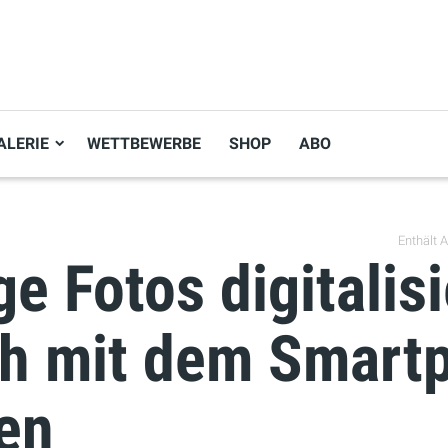
ALERIE
WETTBEWERBE
SHOP
ABO
Enthält Af
e Fotos digitalis
ch mit dem Smart
en