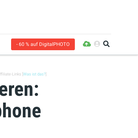
- 60 % auf DigitalPHOTO
filiate-Links [
Was ist das?
]
ieren:
phone