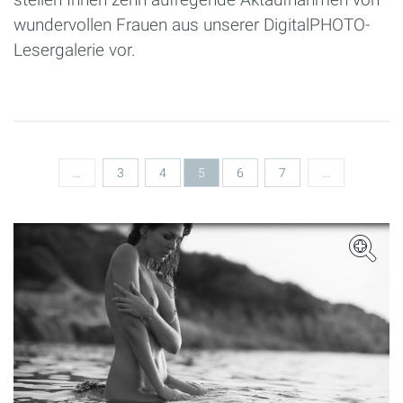
wundervollen Frauen aus unserer DigitalPHOTO-
Lesergalerie vor.
Seiten
…
3
4
5
6
7
…