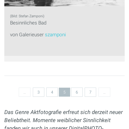
(Bild: Stefan Zamponi)
Besinnliches Bad
von Galerieuser
szamponi
Seiten
…
3
4
5
6
7
…
Das Genre Aktfotografie erfreut sich derzeit neuer
Beliebtheit. Momente weiblicher Sinnlichkeit
fanden wir auch in unserer DigitalPHOTO-