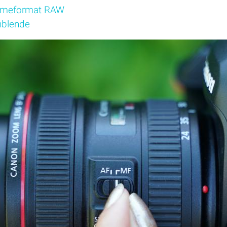
ahmeformat RAW
nblende