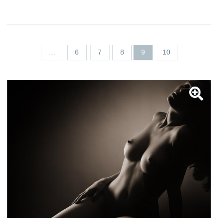
Seiten
…
6
7
8
9
10