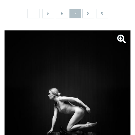
…
5
6
7
8
9