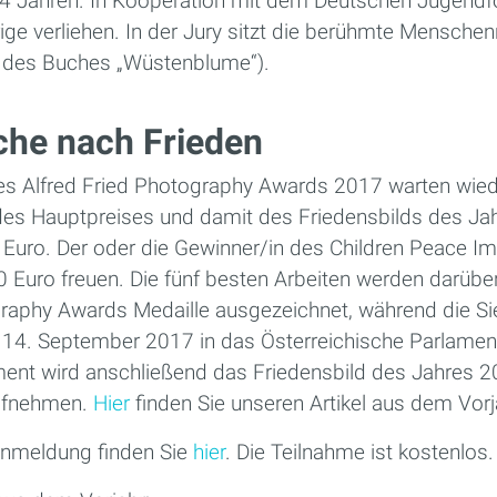
14 Jahren. In Kooperation mit dem Deutschen Jugendfo
rige verliehen. In der Jury sitzt die berühmte Menschen
in des Buches „Wüstenblume“).
che nach Frieden
es Alfred Fried Photography Awards 2017 warten wieder
 des Hauptpreises und damit des Friedensbilds des Jah
Euro. Der oder die Gewinner/in des Children Peace Im
0 Euro freuen. Die fünf besten Arbeiten werden darübe
graphy Awards Medaille ausgezeichnet, während die Sie
 14. September 2017 in das Österreichische Parlamen
ent wird anschließend das Friedensbild des Jahres 2
ufnehmen.
Hier
finden Sie unseren Artikel aus dem Vorj
Anmeldung finden Sie
hier
. Die Teilnahme ist kostenlos.