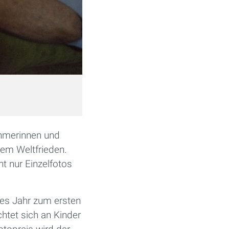
Eclipse Time
(Bild: Boris Regi
ehmerinnen und
dem Weltfrieden.
t nur Einzelfotos
ses Jahr zum ersten
htet sich an Kinder