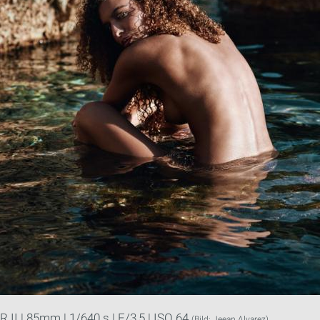
 II | 85mm | 1/640 s | F/3,5 | ISO 64
(Bild: Jeean Alvarez)