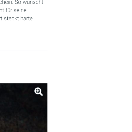
chein: So wünscht
t für seine
t steckt harte