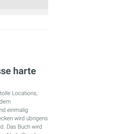
sse harte
olle Locations,
t dem
nd einmalig
ecken wird übrigens
rd. Das Buch wird