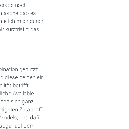
 gerade noch
entasche gab es
nnte ich mich durch
r kurzfristig das
ination genutzt:
d diese beiden ein
tät betrifft.
liebe Available
sen sich ganz
igsten Zutaten für
Models, und dafür
 sogar auf dem