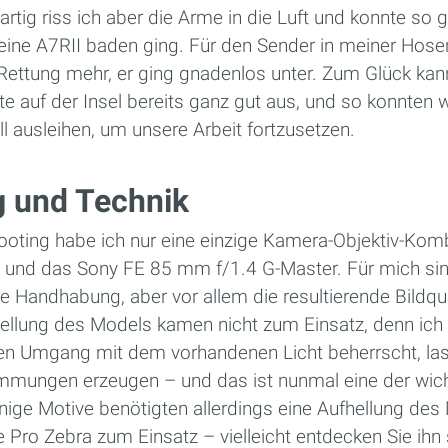
artig riss ich aber die Arme in die Luft und konnte so
eine A7RII baden ging. Für den Sender in meiner Hos
i Rettung mehr, er ging gnadenlos unter. Zum Glück ka
te auf der Insel bereits ganz gut aus, und so konnten wi
l ausleihen, um unsere Arbeit fortzusetzen.
g und Technik
ting habe ich nur eine einzige Kamera-Objektiv-Komb
I und das Sony FE 85 mm f/1.4 G-Master. Für mich sin
Handhabung, aber vor allem die resultierende Bildquali
hellung des Models kamen nicht zum Einsatz, denn ich 
en Umgang mit dem vorhandenen Licht beherrscht, las
mmungen erzeugen – und das ist nunmal eine der wicht
inige Motive benötigten allerdings eine Aufhellung des 
Pro Zebra zum Einsatz – vielleicht entdecken Sie ihn