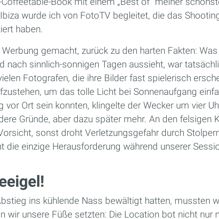
-Coffeetable-Book mit einem „Best of“ meiner schöns
Ibiza wurde ich von FotoTV begleitet, die das Shooting
ert haben.
 Werbung gemacht, zurück zu den harten Fakten: Was 
 nach sinnlich-sonnigen Tagen aussieht, war tatsächli
ielen Fotografen, die ihre Bilder fast spielerisch ersche
aufzustehen, um das tolle Licht bei Sonnenaufgang ein
g vor Ort sein konnten, klingelte der Wecker um vier Uhr
ere Gründe, aber dazu später mehr. An den felsigen Ku
rsicht, sonst droht Verletzungsgefahr durch Stolper
ht die einzige Herausforderung während unserer Sessio
eeigel!
stieg ins kühlende Nass bewältigt hatten, mussten 
n wir unsere Füße setzten: Die Location bot nicht nur 