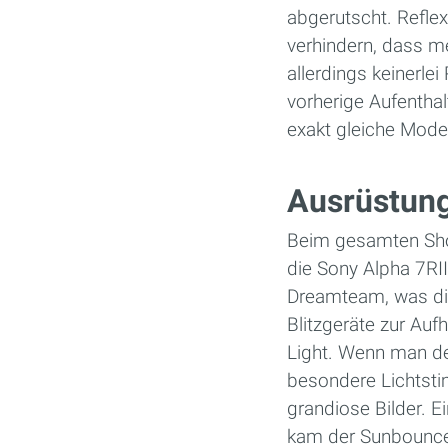
abgerutscht. Reflex
verhindern, dass m
allerdings keinerle
vorherige Aufenthal
exakt gleiche Model
Ausrüstun
Beim gesamten Shoo
die Sony Alpha 7RI
Dreamteam, was die 
Blitzgeräte zur Auf
Light. Wenn man d
besondere Lichtsti
grandiose Bilder. E
kam der Sunbounce 