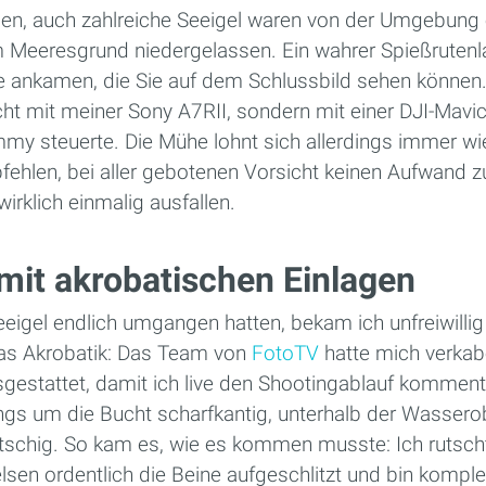
men, auch zahlreiche Seeigel waren von der Umgebung
 Meeresgrund niedergelassen. Ein wahrer Spießrutenlau
lle ankamen, die Sie auf dem Schlussbild sehen können
t mit meiner Sony A7RII, sondern mit einer DJI-Mavic
y steuerte. Die Mühe lohnt sich allerdings immer wi
fehlen, bei aller gebotenen Vorsicht keinen Aufwand 
irklich einmalig ausfallen.
 mit akrobatischen Einlagen
eigel endlich umgangen hatten, bekam ich unfreiwillig
as Akrobatik: Das Team von
FotoTV
hatte mich verkab
gestattet, damit ich live den Shootingablauf komment
ings um die Bucht scharfkantig, unterhalb der Wassero
rutschig. So kam es, wie es kommen musste: Ich rutsc
lsen ordentlich die Beine aufgeschlitzt und bin kompl