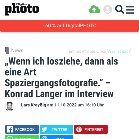
- 60 % auf DigitalPHOTO
News
Enthält Affiliate-Links [
Was ist das?
]
„Wenn ich losziehe, dann als
eine Art
Spaziergangsfotografie.“ –
Konrad Langer im Interview
Lars Kreyßig
am 11.10.2022
um 16:10 Uhr
FACEBOOK
TWITTER
PINTEREST