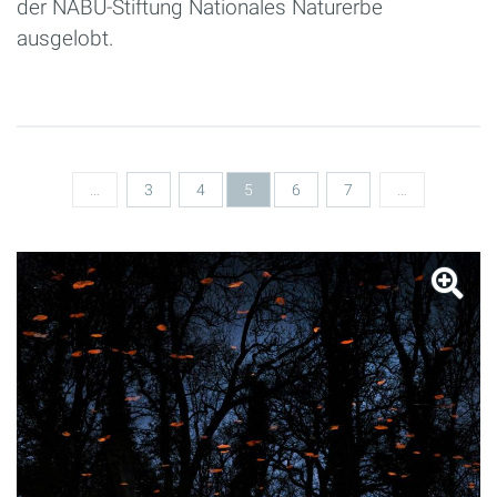
der NABU-Stiftung Nationales Naturerbe
ausgelobt.
Seiten
…
3
4
5
6
7
…