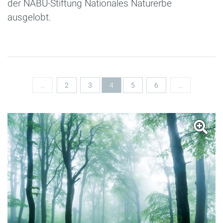
der NABU-Stiftung Nationales Naturerbe
ausgelobt.
Seiten
…
2
3
4
5
6
…