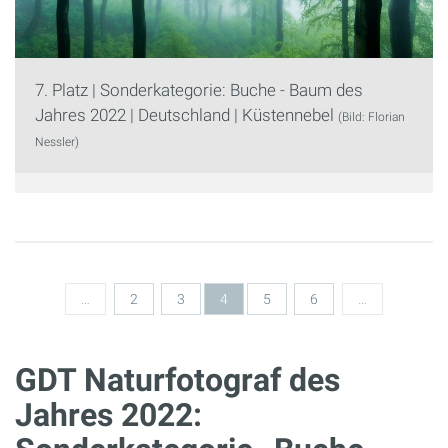
7. Platz | Sonderkategorie: Buche - Baum des
Jahres 2022 | Deutschland | Küstennebel
(Bild: Florian
Nessler)
Seiten
…
2
3
4
5
6
…
GDT Naturfotograf des
Jahres 2022: