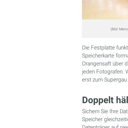
(Bild: Mem
Die Festplatte funk
Speicherkarte forma
Orangensaft über d
jeden Fotografen. W
erst zum Supergau
Doppelt häl
Sichern Sie Ihre Da
Speicher gleichzeit
Datenträger auf n