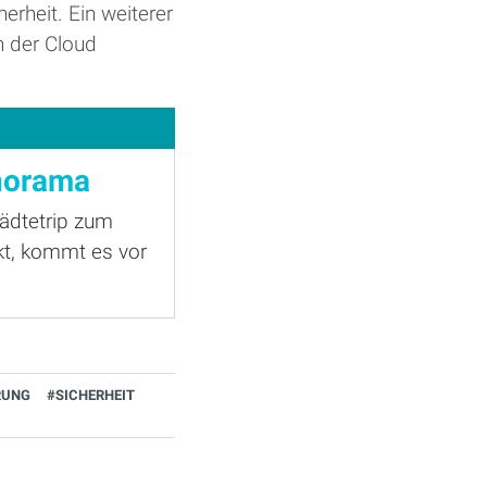
erheit. Ein weiterer
in der Cloud
anorama
ädtetrip zum
kt, kommt es vor
RUNG
#SICHERHEIT