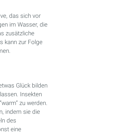
e, das sich vor
gen im Wasser, die
as zusätzliche
as kann zur Folge
men.
 etwas Glück bilden
 lassen. Insekten
 “warm” zu werden.
, indem sie die
eln des
onst eine