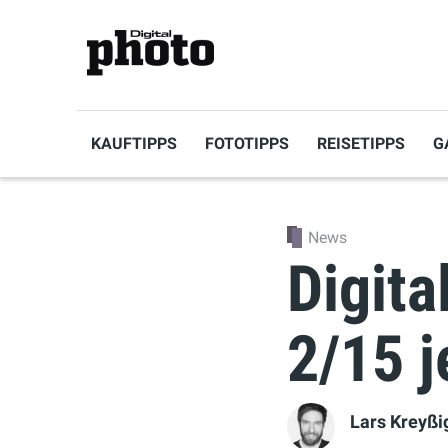
KAUFTIPPS
FOTOTIPPS
REISETIPPS
G
News
Digit
2/15 j
Lars Kreyßi