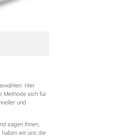
Inhalt der DigitalPHOTO
swählen. Hier
e Methode sich für
hneller und
 und sagen Ihnen,
m haben wir uns die