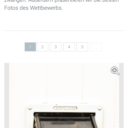
Fotos des Wettbewerbs.
Seiten
1
2
3
4
5
…