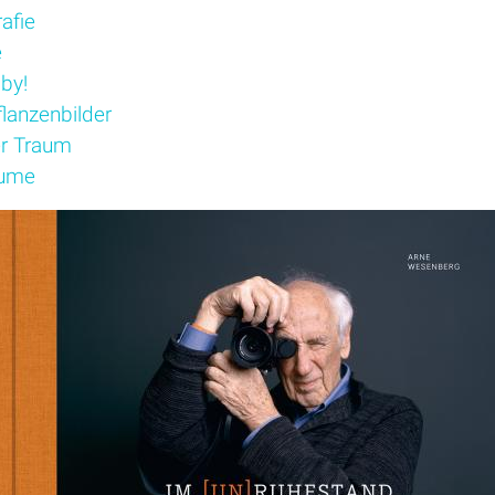
afie
e
aby!
lanzenbilder
r Traum
äume