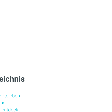
eichnis
Fotoleben
and
u entdeckt