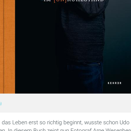
g)
 das Leben erst so richtig beginnt, wusste schon Udo 
ten. In diesem Buch zeigt nun Fotograf Arne Wesenbe