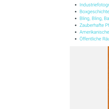
Industriefotogr
Boxgeschicht
Bling, Bling, B
Zauberhafte Pf
Amerikanische
Öffentliche R